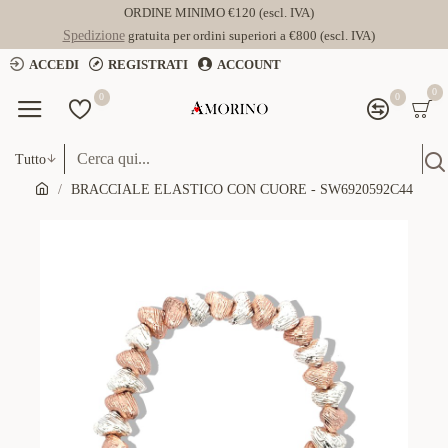
ORDINE MINIMO €120 (escl. IVA)
Spedizione
gratuita per ordini superiori a €800 (escl. IVA)
ACCEDI
REGISTRATI
ACCOUNT
0
0
0
Tutto
BRACCIALE ELASTICO CON CUORE - SW6920592C44