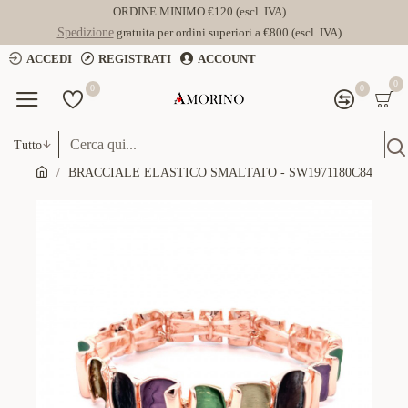
ORDINE MINIMO €120 (escl. IVA)
Spedizione
gratuita per ordini superiori a €800 (escl. IVA)
ACCEDI
REGISTRATI
ACCOUNT
0
0
0
Tutto
BRACCIALE ELASTICO SMALTATO - SW1971180C84