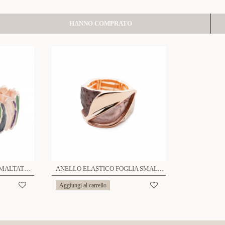
HANNO COMPRATO
BRACCIALE ELASTICO SMALTATO - SW23456E936
ANELLO ELASTICO FOGLIA SMALTATA - SW24464A173
Aggiungi al carrello