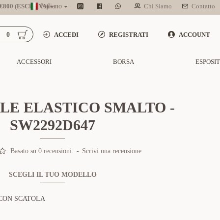
800 (ESCL. IVA)
Italiano
Chi Siamo
Contatto
0
ACCEDI
REGISTRATI
ACCOUNT
ACCESSORI
BORSA
ESPOSI
LE ELASTICO SMALTO -
SW2292D647
Basato su 0 recensioni.
-
Scrivi una recensione
SCEGLI IL TUO MODELLO
CON SCATOLA