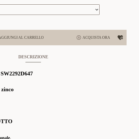
AGGIUNGI AL CARRELLO
ACQUISTA ORA
DESCRIZIONE
:
SW2292D647
 zinco
OTTO
onale.