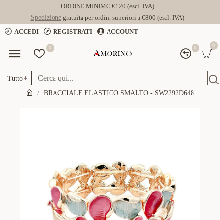
ORDINE MINIMO €120 (escl. IVA)
Spedizione
gratuita per ordini superiori a €800 (escl. IVA)
ACCEDI
REGISTRATI
ACCOUNT
0
0
0
Tutto
BRACCIALE ELASTICO SMALTO - SW2292D648