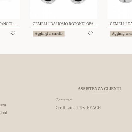
GEMELLI DA UOMO RETTANGOLARI CON PIETRA - RD241112B580/B581/B582/B583/B584/B585
GEMELLI DA UOMO ROTONDI OPACHI CON TESTE DI VITI - RD241112B563
Aggiungi al carrello
Aggiungi al ca
ASSISTENZA CLIENTI
Contattaci
ezza
Certificato di Test REACH
ioni