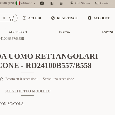
800 (ESCL. IVA)
Italiano
Chi Siamo
Contatto
0
ACCEDI
REGISTRATI
ACCOUNT
ACCESSORI
BORSA
ESPOSI
100B557/B558
DA UOMO RETTANGOLARI
ONE - RD24100B557/B558
Basato su 0 recensioni.
-
Scrivi una recensione
SCEGLI IL TUO MODELLO
CON SCATOLA