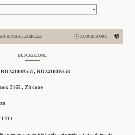
AGGIUNGI AL CARRELLO
ACQUISTA ORA
DESCRIZIONE
:
RD24100B557,
RD24100B558
Inox 316L, Zircone
cm
OTTO
lità premium: superficie lucida e piacevole al tatto, altamente