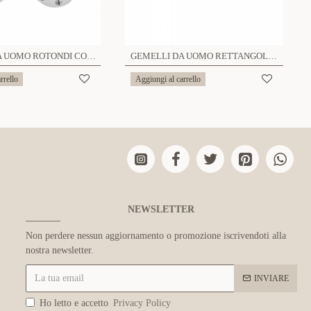
GEMELLI DA UOMO ROTONDI CON TESTE DI VITI - RD241112B561
GEMELLI DA UOMO RETTANGOLARI OPACHI CON TESTE DI VITI - RD24108B559
rrello
Aggiungi al carrello
NEWSLETTER
Non perdere nessun aggiornamento o promozione iscrivendoti alla
nostra newsletter.
INVIARE
Ho letto e accetto
Privacy Policy