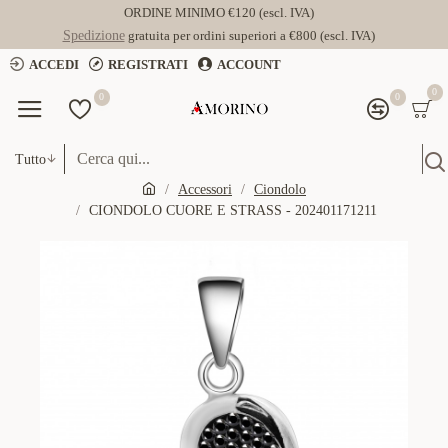
ORDINE MINIMO €120 (escl. IVA)
Spedizione
gratuita per ordini superiori a €800 (escl. IVA)
ACCEDI
REGISTRATI
ACCOUNT
0
0
0
Tutto
Accessori
Ciondolo
CIONDOLO CUORE E STRASS - 202401171211