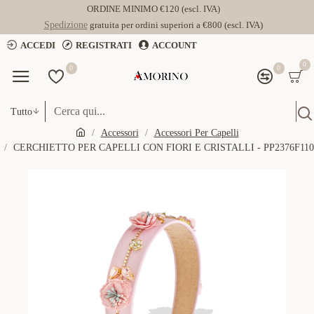
ORDINE MINIMO €120 (escl. IVA)
Spedizione
gratuita per ordini superiori a €800 (escl. IVA)
ACCEDI
REGISTRATI
ACCOUNT
0
0
0
Tutto
Accessori
Accessori Per Capelli
CERCHIETTO PER CAPELLI CON FIORI E CRISTALLI - PP2376F110