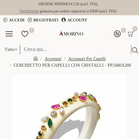
ORDINE MINIMO €120 (escl. IVA)
Spedizione
gratuita per ordini superiori a €800 (escl. IVA)
ACCEDI
REGISTRATI
ACCOUNT
0
0
0
Tutto
Accessori
Accessori Per Capelli
CERCHIETTO PER CAPELLI CON CRISTALLI - PP2480A288