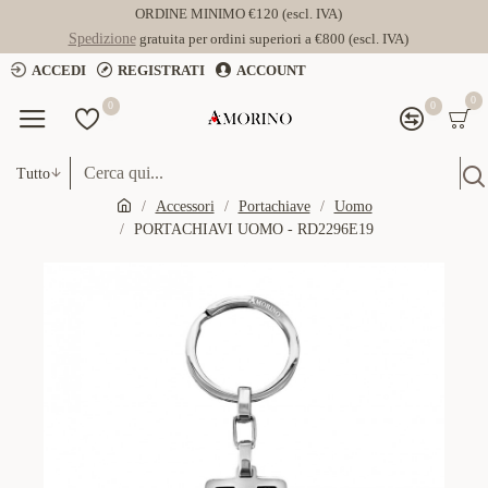
ORDINE MINIMO €120 (escl. IVA)
Spedizione
gratuita per ordini superiori a €800 (escl. IVA)
ACCEDI
REGISTRATI
ACCOUNT
0
0
0
Tutto
Accessori
Portachiave
Uomo
PORTACHIAVI UOMO - RD2296E19