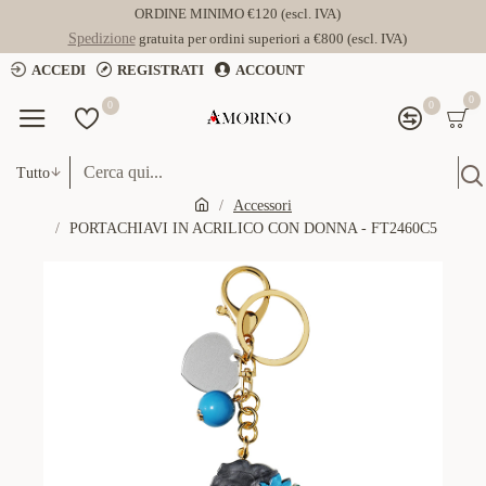
ORDINE MINIMO €120 (escl. IVA)
Spedizione
gratuita per ordini superiori a €800 (escl. IVA)
ACCEDI
REGISTRATI
ACCOUNT
0
0
0
Tutto
Accessori
PORTACHIAVI IN ACRILICO CON DONNA - FT2460C5