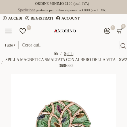
ORDINE MINIMO €120 (escl. IVA)
Spedizione
gratuita per ordini superiori a €800 (escl. IVA)
ACCEDI
REGISTRATI
ACCOUNT
0
0
0
Tutto
Spilla
SPILLA MAGNETICA SMALTATA CON ALBERO DELLA VITA - SW2
368E882