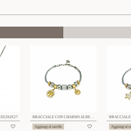
RD2292E27
BRACCIALE CON CHARMS ALBERO DELLA VITA - JN2131668B32
Aggiungi al carrello
Aggiungi al ca