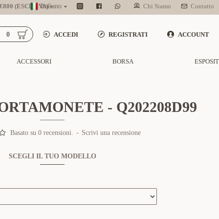
800 (ESCL. IVA)
Italiano
Chi Siamo
Contatto
0
ACCEDI
REGISTRATI
ACCOUNT
ACCESSORI
BORSA
ESPOSI
PORTAMONETE - Q202208D99
Basato su 0 recensioni.
-
Scrivi una recensione
SCEGLI IL TUO MODELLO