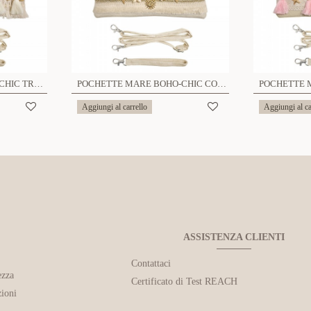
POCHETTE MARE BOHO-CHIC TROPICALE CON PALMA E CONCHIGLIE - YY25208C661
POCHETTE MARE BOHO-CHIC CON OCCHIO PORTAFORTUNA E CONCHIGLIE - YY25208C662
Aggiungi al carrello
Aggiungi al ca
ASSISTENZA CLIENTI
Contattaci
ezza
Certificato di Test REACH
ioni