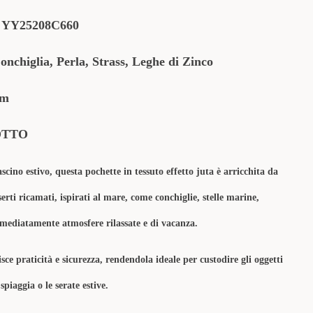
:
YY25208C660
chiglia, Perla, Strass, Leghe di Zinco
cm
OTTO
ino estivo, questa pochette in tessuto effetto juta è arricchita da
nserti ricamati, ispirati al mare, come conchiglie, stelle marine,
mediatamente atmosfere rilassate e di vacanza.
 praticità e sicurezza, rendendola ideale per custodire gli oggetti
spiaggia o le serate estive.