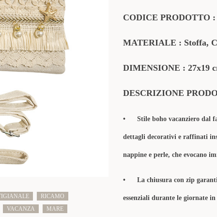
CODICE PRODOTTO 
MATERIALE : Stoffa, Con
DIMENSIONE : 27x19 
DESCRIZIONE PROD
• Stile boho vacanziero dal fasc
dettagli decorativi e raffinati i
nappine e perle, che evocano im
• La chiusura con zip garantisce
TIGIANALE
RICAMO
essenziali durante le giornate in 
VACANZA
MARE