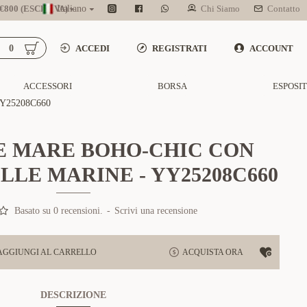
800 (ESCL. IVA)
Italiano
Chi Siamo
Contatto
0
ACCEDI
REGISTRATI
ACCOUNT
ACCESSORI
BORSA
ESPOSI
Y25208C660
 MARE BOHO-CHIC CON
LLE MARINE - YY25208C660
Basato su 0 recensioni.
-
Scrivi una recensione
AGGIUNGI AL CARRELLO
ACQUISTA ORA
DESCRIZIONE