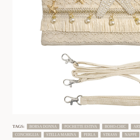
TAGS:
BORSA DONNA
POCHETTE ESTIVA
BOHO-CHIC
AR
CONCHIGLIA
STELLA MARINA
PERLA
STRASS
NAPPE