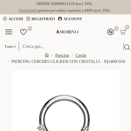
ORDINE MINIMO €120 (escl. IVA)
Spedizione
gratuita per ordini superiori a €800 (escl. IVA)
ACCEDI
REGISTRATI
ACCOUNT
0
0
0
Tutto
Piercing
Cerchi
PIERCING CERCHIO CLICKER CON CRISTALLI - JQ1400C016