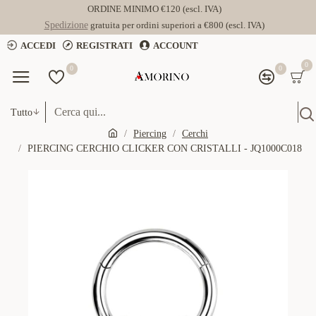
ORDINE MINIMO €120 (escl. IVA)
Spedizione
gratuita per ordini superiori a €800 (escl. IVA)
ACCEDI
REGISTRATI
ACCOUNT
0
0
0
Tutto
Piercing
Cerchi
PIERCING CERCHIO CLICKER CON CRISTALLI - JQ1000C018