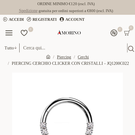
ORDINE MINIMO €120 (escl. IVA)
Spedizione
gratuita per ordini superiori a €800 (escl. IVA)
ACCEDI
REGISTRATI
ACCOUNT
0
0
0
Tutto
Piercing
Cerchi
PIERCING CERCHIO CLICKER CON CRISTALLI - JQ1200C022