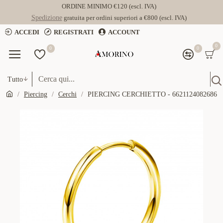
ORDINE MINIMO €120 (escl. IVA)
Spedizione
gratuita per ordini superiori a €800 (escl. IVA)
ACCEDI
REGISTRATI
ACCOUNT
0
0
0
Tutto
Piercing
Cerchi
PIERCING CERCHIETTO - 6621124082686