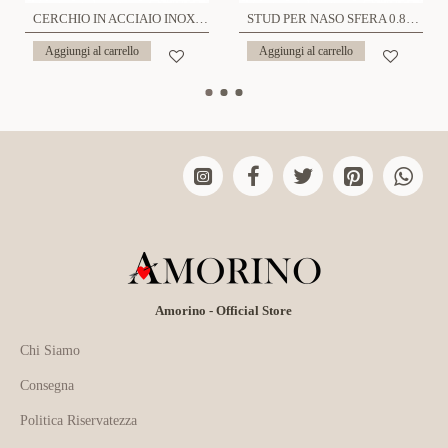
CERCHIO IN ACCIAIO INOX SPESSORE 0.8MM - 6621124079686/79693/83249
STUD PER NASO SFERA 0.8MM - 6621124079891/79907/83331
Aggiungi al carrello
Aggiungi al carrello
Amorino - Official Store
Chi Siamo
Consegna
Politica Riservatezza