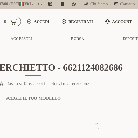
800 (ESCL. IVA)
Italiano
Chi Siamo
Contatto
0
ACCEDI
REGISTRATI
ACCOUNT
ACCESSORI
BORSA
ESPOSI
RCHIETTO - 6621124082686
Basato su 0 recensioni.
-
Scrivi una recensione
SCEGLI IL TUO MODELLO