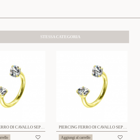
STESSA CATEGORIA
PIERCING FERRO DI CAVALLO SEPTUM CON ZIRCONIA DIAMETRO 8MM - 6621124083683/83713
PIERCING FERRO DI CAVALLO SEPTUM CON ZIRCONIA DIAMETRO 10MM - 6621124083690/83720
rrello
Aggiungi al carrello