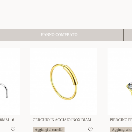
HANNO COMPRATO
STUD PER NASO SFERA 0.8MM - 6621124079891/79907/83331
CERCHIO IN ACCIAIO INOX DIAMETRO 8MM - 6621124079709/83393/83324
Aggiungi al carrello
Aggiungi al ca