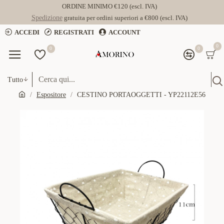
ORDINE MINIMO €120 (escl. IVA)
Spedizione
gratuita per ordini superiori a €800 (escl. IVA)
ACCEDI
REGISTRATI
ACCOUNT
0
0
0
Tutto
Espositore
CESTINO PORTAOGGETTI - YP22112E56