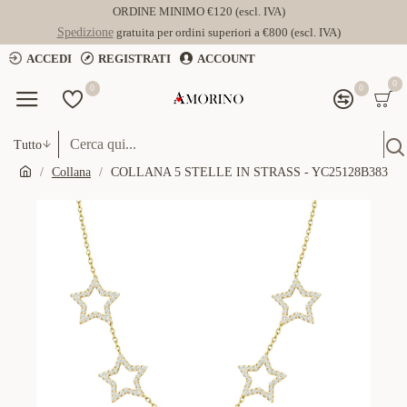
ORDINE MINIMO €120 (escl. IVA)
Spedizione
gratuita per ordini superiori a €800 (escl. IVA)
ACCEDI
REGISTRATI
ACCOUNT
0
0
0
Tutto
Collana
COLLANA 5 STELLE IN STRASS - YC25128B383