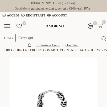
ORDINE MINIMO €120 (escl. IVA)
Spedizione
gratuita per ordini superiori a €800 (escl. IVA)
ACCEDI
REGISTRATI
ACCOUNT
0
0
0
Tutto
Collezione Uomo
Orecchino
ORECCHINO A CERCHIO CON MOTIVO INTRECCIATO - JJ2528C225