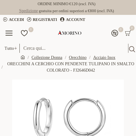
ORDINE MINIMO €120 (escl. IVA)
Spedizione
gratuita per ordini superiori a €800 (escl. IVA)
ACCEDI
REGISTRATI
ACCOUNT
0
0
0
Tutto
Collezione Donna
Orecchino
Acciaio Inox
ORECCHINI A CERCHIO CON PENDENTE TULIPANO IN SMALTO
COLORATO - FJ2646D042