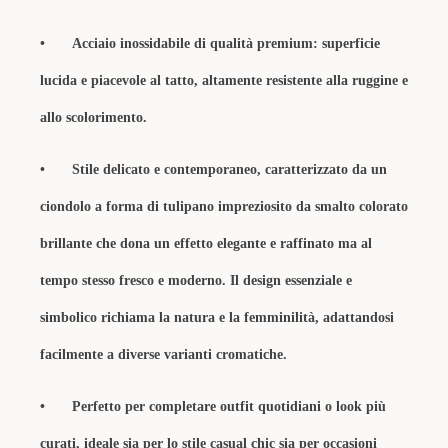
•
Acciaio inossidabile di qualità premium: superficie
lucida e piacevole al tatto, altamente resistente alla ruggine e
allo scolorimento.
•
Stile delicato e contemporaneo, caratterizzato da un
ciondolo a forma di tulipano impreziosito da smalto colorato
brillante che dona un effetto elegante e raffinato ma al
tempo stesso fresco e moderno. Il design essenziale e
simbolico richiama la natura e la femminilità, adattandosi
facilmente a diverse varianti cromatiche.
•
Perfetto per completare outfit quotidiani o look più
curati, ideale sia per lo stile casual chic sia per occasioni