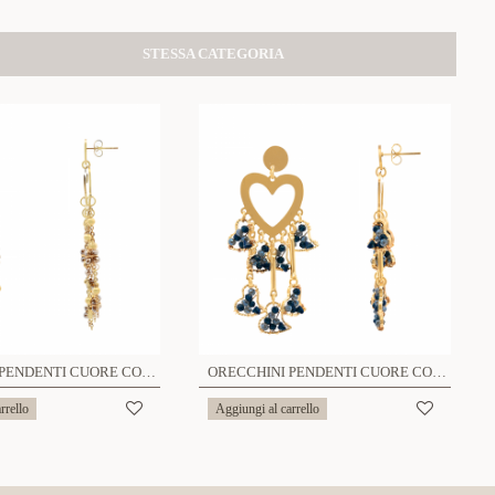
STESSA CATEGORIA
ORECCHINI PENDENTI CUORE CON CRISTALLI - YNK241104A323
ORECCHINI PENDENTI CUORE CON CRISTALLI - YNK241184A322
rrello
Aggiungi al carrello