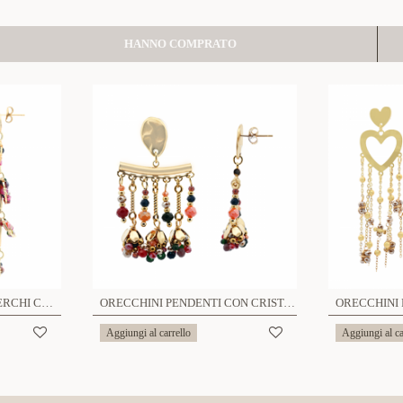
HANNO COMPRATO
ORECCHINI PENDENTI CERCHI CON CRISTALLI - YNK241024A335
ORECCHINI PENDENTI CON CRISTALLI - YNK241104A324
Aggiungi al carrello
Aggiungi al ca