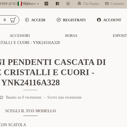
800 (ESCL. IVA)
Italiano
Chi Siamo
Contatto
0
ACCEDI
REGISTRATI
ACCOUNT
ACCESSORI
BORSA
ESPOSI
TALLI E CUORI - YNK24116A328
I PENDENTI CASCATA DI
 CRISTALLI E CUORI -
YNK24116A328
Basato su 0 recensioni.
-
Scrivi una recensione
SCEGLI IL TUO MODELLO
CON SCATOLA