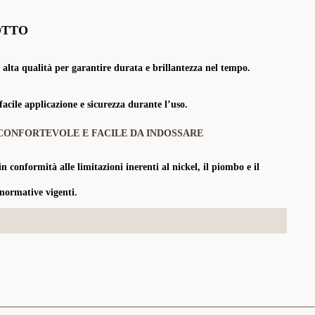
OTTO
 alta qualità per garantire durata e brillantezza nel tempo.
acile applicazione e sicurezza durante l’uso.
CONFORTEVOLE E FACILE DA INDOSSARE
in conformità alle limitazioni inerenti al nickel, il piombo e il
 normative vigenti.