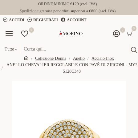
ORDINE MINIMO €120 (escl. IVA)
Spedizione
gratuita per ordini superiori a €800 (escl. IVA)
ACCEDI
REGISTRATI
ACCOUNT
0
0
0
Tutto
Collezione Donna
Anello
Acciaio Inox
ANELLO CHEVALIER REGOLABILE CON PAVÉ DI ZIRCONI - MY2
5128C348