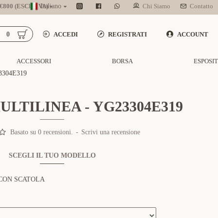
800 (ESCL. IVA)
Italiano
Chi Siamo
Contatto
0
ACCEDI
REGISTRATI
ACCOUNT
ACCESSORI
BORSA
ESPOSI
304E319
LTILINEA - YG23304E319
Basato su 0 recensioni.
-
Scrivi una recensione
SCEGLI IL TUO MODELLO
CON SCATOLA