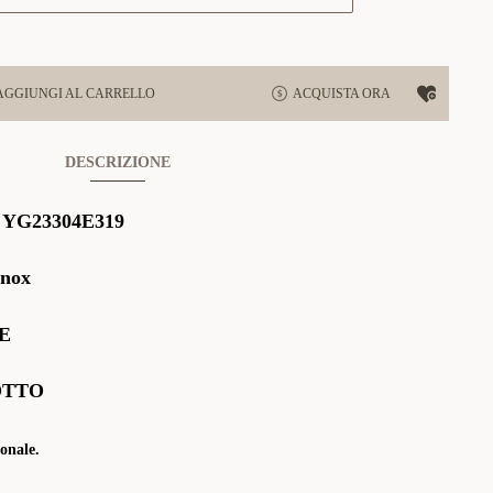
AGGIUNGI AL CARRELLO
ACQUISTA ORA
DESCRIZIONE
:
YG23304E319
Inox
E
OTTO
onale.