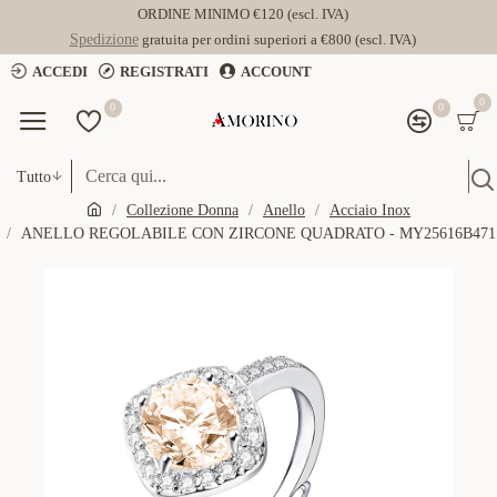
ORDINE MINIMO €120 (escl. IVA)
Spedizione
gratuita per ordini superiori a €800 (escl. IVA)
ACCEDI
REGISTRATI
ACCOUNT
0
0
0
Tutto
Collezione Donna
Anello
Acciaio Inox
ANELLO REGOLABILE CON ZIRCONE QUADRATO - MY25616B471