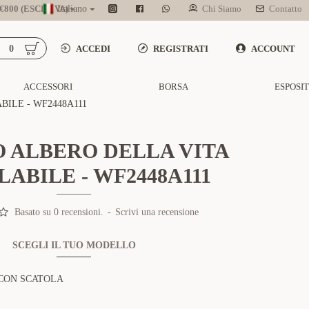
800 (ESCL. IVA)
Italiano
Chi Siamo
Contatto
0
ACCEDI
REGISTRATI
ACCOUNT
ACCESSORI
BORSA
ESPOSI
ILE - WF2448A111
 ALBERO DELLA VITA
ABILE - WF2448A111
Basato su 0 recensioni.
-
Scrivi una recensione
SCEGLI IL TUO MODELLO
CON SCATOLA