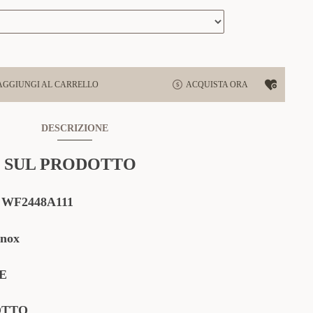
AGGIUNGI AL CARRELLO
ACQUISTA ORA
DESCRIZIONE
 SUL PRODOTTO
:
WF2448A111
Inox
E
OTTO