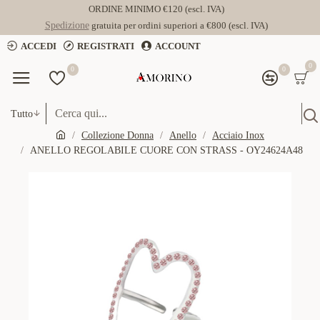
ORDINE MINIMO €120 (escl. IVA)
Spedizione
gratuita per ordini superiori a €800 (escl. IVA)
ACCEDI
REGISTRATI
ACCOUNT
0
0
0
Tutto
Collezione Donna
Anello
Acciaio Inox
ANELLO REGOLABILE CUORE CON STRASS - OY24624A48