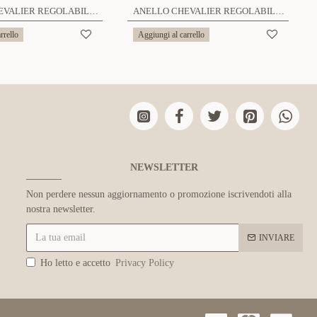
ANELLO CHEVALIER REGOLABILE CON PAVÉ DI ZIRCONI - MY25128C348
ANELLO CHEVALIER REGOLABILE CON PAVÉ DI ZIRCONI - JN26128C726
rrello
Aggiungi al carrello
NEWSLETTER
Non perdere nessun aggiornamento o promozione iscrivendoti alla
nostra newsletter.
INVIARE
Ho letto e accetto
Privacy Policy