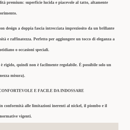
lità premium: superficie lucida e piacevole al tatto, altamente
olorimento.
on design a doppia fascia intrecciata impreziosito da un brillante
ità e raffinatezza. Perfetto per aggiungere un tocco di eleganza a
otidiano o occasioni speciali.
 è rigido, quindi non è facilmente regolabile. È possibile solo un
mezza misura).
CONFORTEVOLE E FACILE DA INDOSSARE
in conformità alle limitazioni inerenti al nickel, il piombo e il
 normative vigenti.