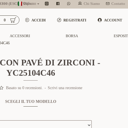
800 (ESCL. IVA)
Italiano
Chi Siamo
Contatto
0
ACCEDI
REGISTRATI
ACCOUNT
ACCESSORI
BORSA
ESPOSI
04C46
CON PAVÉ DI ZIRCONI -
YC25104C46
Basato su 0 recensioni.
-
Scrivi una recensione
SCEGLI IL TUO MODELLO