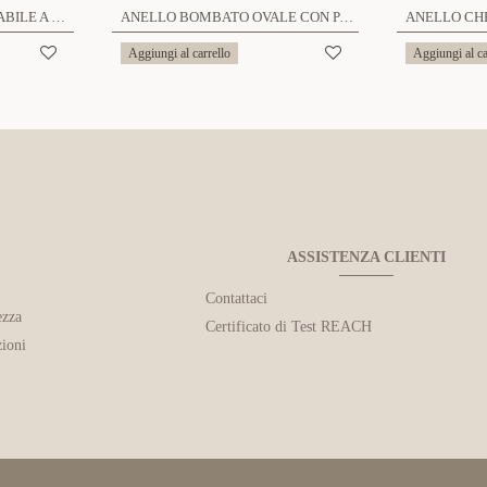
ANELLO APERTO REGOLABILE A CUORE CON PAVÉ DI ZIRCONI - YC25112C50
ANELLO BOMBATO OVALE CON PAVÉ DI ZIRCONI - MY251288C241
Aggiungi al carrello
Aggiungi al ca
ASSISTENZA CLIENTI
Contattaci
ezza
Certificato di Test REACH
ioni