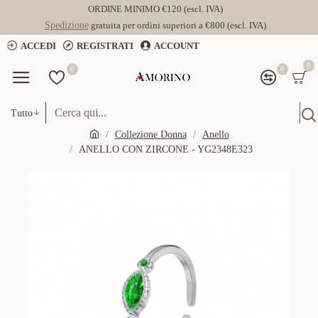
ORDINE MINIMO €120 (escl. IVA)
Spedizione
gratuita per ordini superiori a €800 (escl. IVA)
ACCEDI
REGISTRATI
ACCOUNT
0
0
0
Tutto
Collezione Donna
Anello
ANELLO CON ZIRCONE - YG2348E323