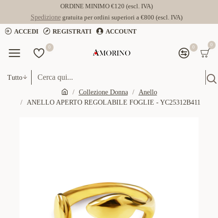
ORDINE MINIMO €120 (escl. IVA)
Spedizione
gratuita per ordini superiori a €800 (escl. IVA)
ACCEDI
REGISTRATI
ACCOUNT
0
0
0
Tutto
Collezione Donna
Anello
ANELLO APERTO REGOLABILE FOGLIE - YC25312B411