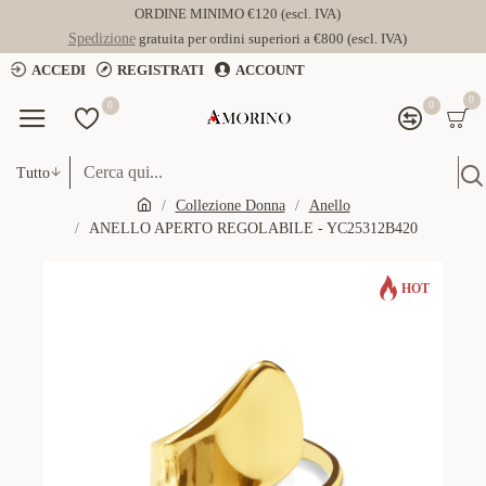
ORDINE MINIMO €120 (escl. IVA)
Spedizione
gratuita per ordini superiori a €800 (escl. IVA)
ACCEDI
REGISTRATI
ACCOUNT
0
0
0
Tutto
Collezione Donna
Anello
ANELLO APERTO REGOLABILE - YC25312B420
HOT