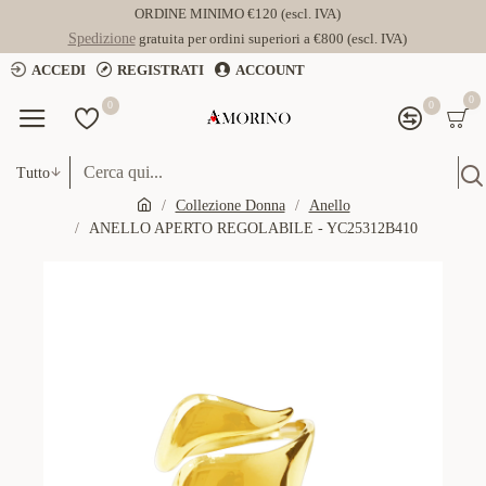
ORDINE MINIMO €120 (escl. IVA)
Spedizione
gratuita per ordini superiori a €800 (escl. IVA)
ACCEDI
REGISTRATI
ACCOUNT
0
0
0
Tutto
Collezione Donna
Anello
ANELLO APERTO REGOLABILE - YC25312B410