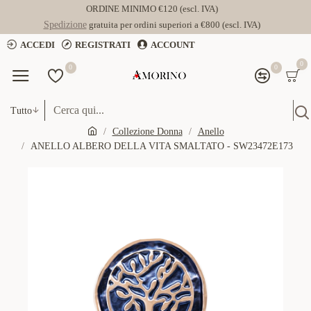
ORDINE MINIMO €120 (escl. IVA)
Spedizione
gratuita per ordini superiori a €800 (escl. IVA)
ACCEDI
REGISTRATI
ACCOUNT
0
0
0
Tutto
Collezione Donna
Anello
ANELLO ALBERO DELLA VITA SMALTATO - SW23472E173