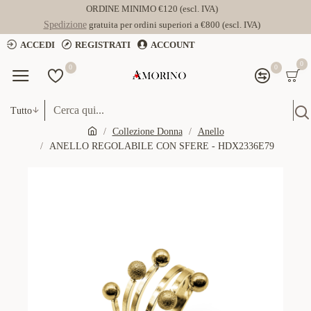
ORDINE MINIMO €120 (escl. IVA)
Spedizione
gratuita per ordini superiori a €800 (escl. IVA)
ACCEDI
REGISTRATI
ACCOUNT
0
0
0
Tutto
Collezione Donna
Anello
ANELLO REGOLABILE CON SFERE - HDX2336E79