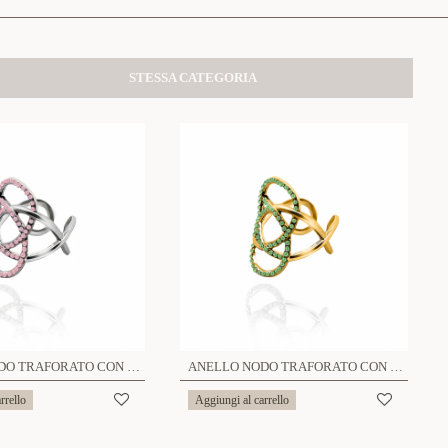
STESSA CATEGORIA
ANELLO NODO TRAFORATO CON STRASS - OY24624A50
ANELLO NODO TRAFORATO CON STRASS - OY24624A50
rrello
Aggiungi al carrello