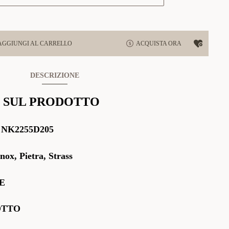
AGGIUNGI AL CARRELLO
ACQUISTA ORA
DESCRIZIONE
 SUL PRODOTTO
:
NK2255D205
nox, Pietra, Strass
E
OTTO