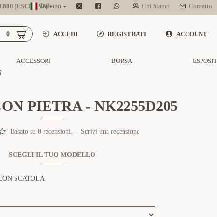
800 (ESCL. IVA)
Italiano
Chi Siamo
Contatto
0
ACCEDI
REGISTRATI
ACCOUNT
ACCESSORI
BORSA
ESPOSI
5
ON PIETRA - NK2255D205
Basato su 0 recensioni.
-
Scrivi una recensione
SCEGLI IL TUO MODELLO
CON SCATOLA