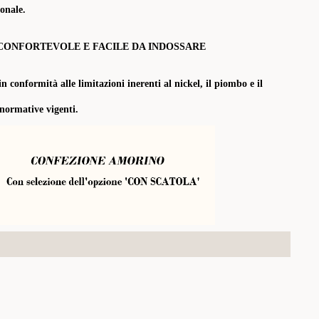
onale.
CONFORTEVOLE E FACILE DA INDOSSARE
in conformità alle limitazioni inerenti al nickel, il piombo e il
 normative vigenti.