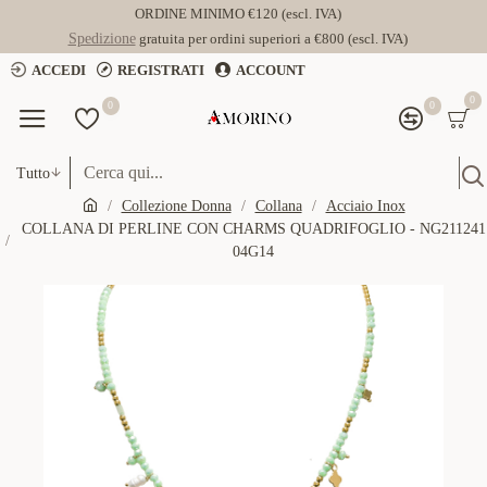
ORDINE MINIMO €120 (escl. IVA)
Spedizione
gratuita per ordini superiori a €800 (escl. IVA)
ACCEDI
REGISTRATI
ACCOUNT
0
0
0
Tutto
Collezione Donna
Collana
Acciaio Inox
COLLANA DI PERLINE CON CHARMS QUADRIFOGLIO - NG211241
04G14