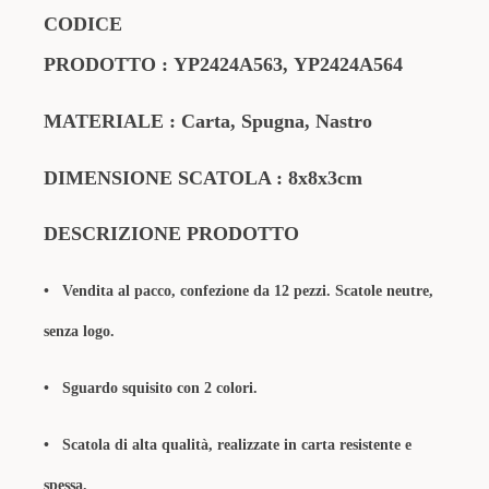
CODICE
PRODOTTO
:
YP2424A563,
YP2424A
564
MATERIALE
: Carta, Spugna, Nastro
DIMENSIONE SCATOLA : 8x8x3cm
DESCRIZIONE PRODOTTO
• Vendita al pacco, confezione da 12 pezzi. Scatole neutre,
senza logo.
•
Sguardo squisito con 2 colori.
•
Scatola di alta qualità, realizzate in carta resistente e
spessa.