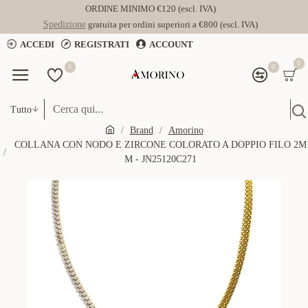
ORDINE MINIMO €120 (escl. IVA)
Spedizione
gratuita per ordini superiori a €800 (escl. IVA)
ACCEDI
REGISTRATI
ACCOUNT
0
0
0
Tutto
Brand
Amorino
COLLANA CON NODO E ZIRCONE COLORATO A DOPPIO FILO 2M
M - JN25120C271