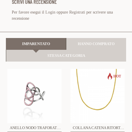
SCRIVI UNA RECENSIONE
Per favore esegui il
Login
oppure
Registrati
per scrivere una
recensione
IMPARENTATO
HANNO COMPRATO
STESSA CATEGORIA
HOT
ANELLO NODO TRAFORATO CON STRASS - OY24624A50
COLLANA CATENA RITORTA - JN2540C180/C181