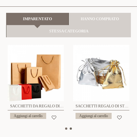
IMPARENTATO
HANNO COMPRATO
STESSA CATEGORIA
SACCHETTI DA REGALO DI CARTA CON MANICI 11x14 - YX2428A543/A542
SACCHETTI REGALO DI STOFFA - CK24096B745/B756/B757
Aggiungi al carrello
Aggiungi al carrello