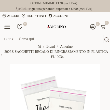
ORDINE MINIMO €120 (escl. IVA)
Spedizione
gratuita per ordini superiori a €800 (escl. IVA)
ACCEDI
REGISTRATI
ACCOUNT
0
0
0
Tutto
Brand
Amorino
200PZ SACCHETTI REGALO DI RINGRAZIAMENTO IN PLASTICA -
FL10034