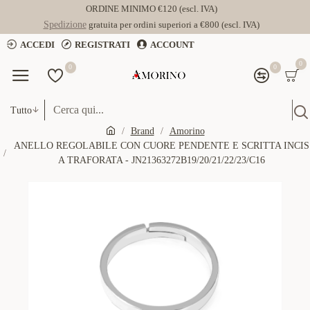
ORDINE MINIMO €120 (escl. IVA)
Spedizione
gratuita per ordini superiori a €800 (escl. IVA)
ACCEDI
REGISTRATI
ACCOUNT
0
0
0
Tutto
Brand
Amorino
ANELLO REGOLABILE CON CUORE PENDENTE E SCRITTA INCIS
A TRAFORATA - JN21363272B19/20/21/22/23/C16