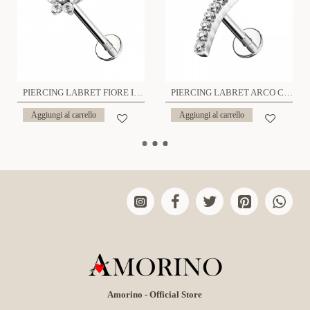
PIERCING LABRET FIORE IN ZIRCONIA - 6621124079662
PIERCING LABRET ARCO CON 9 ZIRCONIA- JQ920L125
Aggiungi al carrello
Aggiungi al carrello
Amorino - Official Store