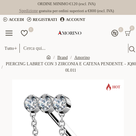
ORDINE MINIMO €120 (escl. IVA)
Spedizione
gratuita per ordini superiori a €800 (escl. IVA)
ACCEDI
REGISTRATI
ACCOUNT
0
0
0
Tutto
Brand
Amorino
PIERCING LABRET CON 3 ZIRCONIA E CATENA PENDENTE - JQ80
0L011
HOT