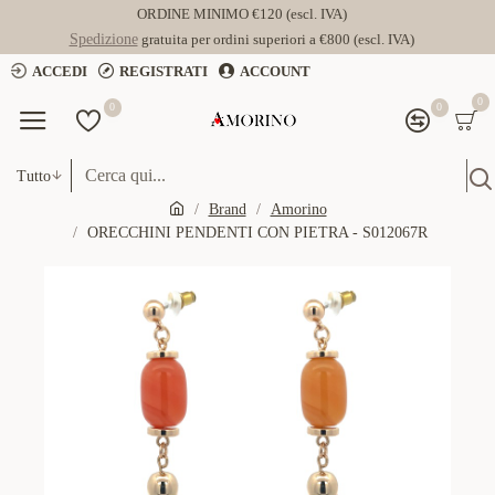
ORDINE MINIMO €120 (escl. IVA)
Spedizione
gratuita per ordini superiori a €800 (escl. IVA)
ACCEDI
REGISTRATI
ACCOUNT
0
0
0
Tutto
Brand
Amorino
ORECCHINI PENDENTI CON PIETRA - S012067R