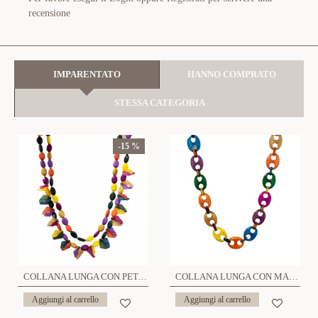
recensione
IMPARENTATO
HANNO COMPRATO
STESSA CATEGORIA
-15 %
COLLANA LUNGA CON PETALI DOPPIO FILO IN RESINA - FT23136E393
COLLANA LUNGA CON MAGLIA MARINARA IN RESINA - FT2396E384
Aggiungi al carrello
Aggiungi al carrello