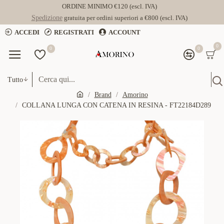
ORDINE MINIMO €120 (escl. IVA)
Spedizione
gratuita per ordini superiori a €800 (escl. IVA)
ACCEDI
REGISTRATI
ACCOUNT
0
0
0
Tutto
Brand
Amorino
COLLANA LUNGA CON CATENA IN RESINA - FT22184D289