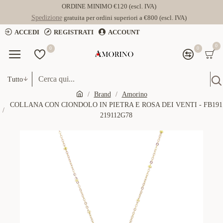
ORDINE MINIMO €120 (escl. IVA)
Spedizione
gratuita per ordini superiori a €800 (escl. IVA)
ACCEDI
REGISTRATI
ACCOUNT
0
0
0
Tutto
Brand
Amorino
COLLANA CON CIONDOLO IN PIETRA E ROSA DEI VENTI - FB191
219112G78