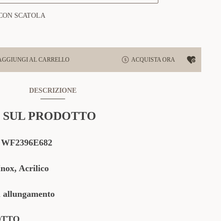
CON SCATOLA
AGGIUNGI AL CARRELLO
ACQUISTA ORA
DESCRIZIONE
 SUL PRODOTTO
WF2396E682
nox, Acrilico
allungamento
OTTO