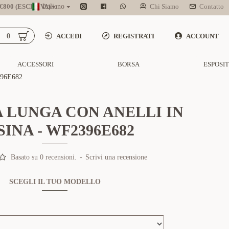
800 (ESCL. IVA)
Italiano
Chi Siamo
Contatto
0
ACCEDI
REGISTRATI
ACCOUNT
ACCESSORI
BORSA
ESPOSI
96E682
 LUNGA CON ANELLI IN
SINA - WF2396E682
Basato su 0 recensioni.
-
Scrivi una recensione
SCEGLI IL TUO MODELLO