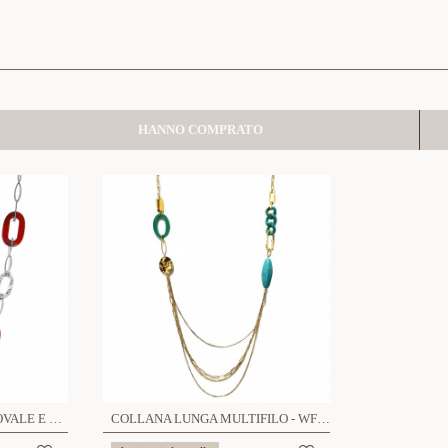
HANNO COMPRATO
COLLANA CON CATENA OVALE E RESINA - WF2396E679
COLLANA LUNGA MULTIFILO - WF23120E767