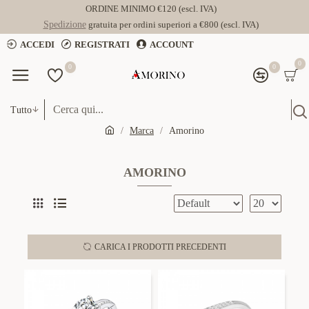
ORDINE MINIMO €120 (escl. IVA)
Spedizione
gratuita per ordini superiori a €800 (escl. IVA)
ACCEDI
REGISTRATI
ACCOUNT
0
0
0
Tutto
Marca
Amorino
AMORINO
CARICA I PRODOTTI PRECEDENTI