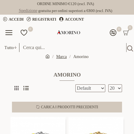
ORDINE MINIMO €120 (escl. IVA)
Spedizione
gratuita per ordini superiori a €800 (escl. IVA)
ACCEDI
REGISTRATI
ACCOUNT
0
0
0
Tutto
Marca
Amorino
AMORINO
CARICA I PRODOTTI PRECEDENTI