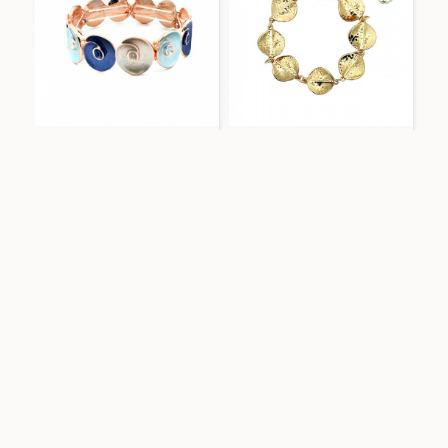
Amorino
SW2384E712
Amorino
SW2448A9
BRACCIALE ELASTICO
BRACCIALE FOGLIE ORO -
SMALTO - SW2384E712
SW2448A9
AGGIUNGI AL CARRELLO
AGGIUNGI AL CARRELLO
-22 %