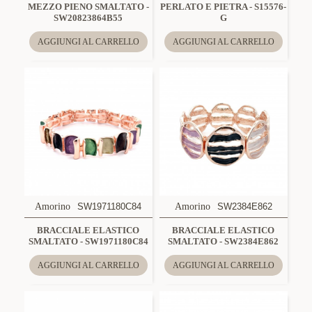
MEZZO PIENO SMALTATO -
PERLATO E PIETRA - S15576-
SW20823864B55
G
AGGIUNGI AL CARRELLO
AGGIUNGI AL CARRELLO
Amorino
SW1971180C84
Amorino
SW2384E862
BRACCIALE ELASTICO
BRACCIALE ELASTICO
SMALTATO - SW1971180C84
SMALTATO - SW2384E862
AGGIUNGI AL CARRELLO
AGGIUNGI AL CARRELLO