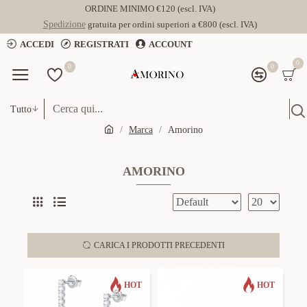
ORDINE MINIMO €120 (escl. IVA)
Spedizione
gratuita per ordini superiori a €800 (escl. IVA)
ACCEDI
REGISTRATI
ACCOUNT
0
0
0
Tutto
Marca
Amorino
AMORINO
CARICA I PRODOTTI PRECEDENTI
HOT
HOT