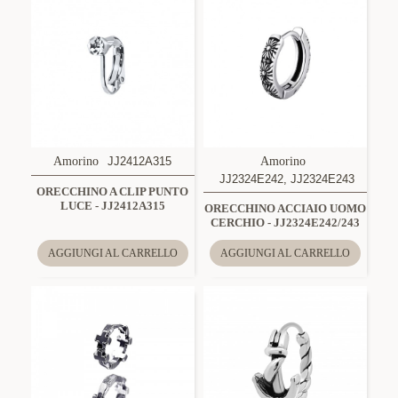
Amorino
JJ2412A315
Amorino
JJ2324E242, JJ2324E243
ORECCHINO A CLIP PUNTO
LUCE - JJ2412A315
ORECCHINO ACCIAIO UOMO
CERCHIO - JJ2324E242/243
AGGIUNGI AL CARRELLO
AGGIUNGI AL CARRELLO