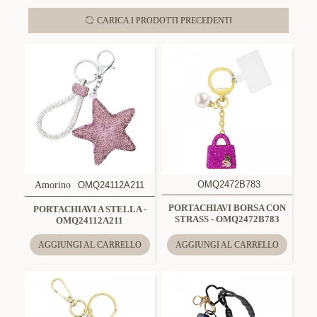
CARICA I PRODOTTI PRECEDENTI
OMQ2472B783
Amorino
OMQ24112A211
PORTACHIAVI BORSA CON
PORTACHIAVI A STELLA -
STRASS - OMQ2472B783
OMQ24112A211
AGGIUNGI AL CARRELLO
AGGIUNGI AL CARRELLO