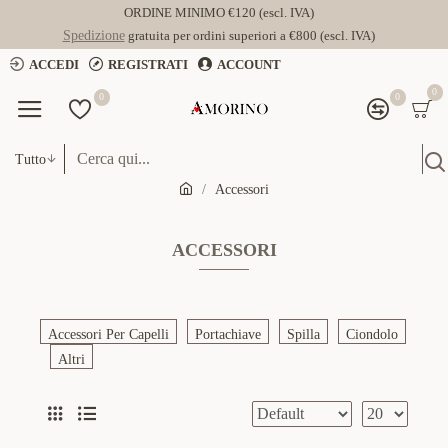
ORDINE MINIMO €120 (escl. IVA)
Spedizione
gratuita per ordini superiori a €800 (escl. IVA)
ACCEDI
REGISTRATI
ACCOUNT
0
0
0
Tutto
Accessori
ACCESSORI
Accessori Per Capelli
Portachiave
Spilla
Ciondolo
Altri